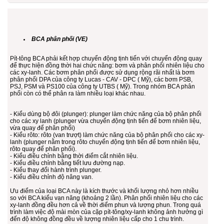
BCA phân phối (VE)
Pít-tông BCA phải kết hợp chuyển động tịnh tiến với chuyển động quay
để thực hiện đồng thời hai chức năng: bơm và phân phối nhiên liệu cho
các xy-lanh. Các bơm phân phối được sử dụng rộng rãi nhất là bơm
phân phối DPA của công ty Lucas - CAV - DPC ( Mỹ), các bơm PSB,
PSJ, PSM và PS100 của công ty UTBS ( Mỹ). Trong nhóm BCA phân
phối còn có thể phân ra làm nhiều loại khác nhau.
- Kiểu dùng bộ đôi (plunger): plunger làm chức năng của bộ phân phối
cho các xy lanh (plunger vừa chuyển động tịnh tiến để bơm nhiên liệu,
vừa quay để phân phối)
- Kiểu rôto: rôto (van trượt) làm chức năng của bộ phân phối cho các xy-
lanh (plunger nằm trong rôto chuyển động tịnh tiến để bơm nhiên liệu,
rôto quay để phân phối).
- Kiểu điều chỉnh bằng thời điểm cắt nhiên liệu.
- Kiểu điều chỉnh bằng tiết lưu đường nạp.
- Kiểu thay đổi hành trình plunger.
- Kiểu điều chỉnh độ nâng van.
Ưu điểm của loại BCA này là kích thước và khối lượng nhỏ hơn nhiều
so với BCA kiểu vạn năng (khoảng 2 lần). Phân phối nhiên liệu cho các
xy-lanh đồng đều hơn cả về thời điểm phun và lượng phun. Trong quá
trình làm việc độ mài mòn của cặp pít-tông/xy-lanh không ảnh hưởng gì
đến độ không đồng đều về lượng nhiên liệu cấp cho 1 chu trình.