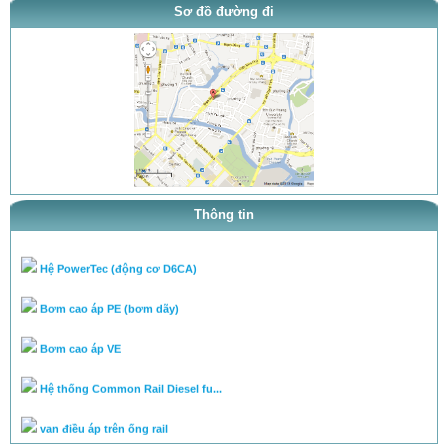
Sơ đồ đường đi
thông báo khai trương
tra ty, béc của bơm theo tai l...
tra ty, béc của bơm theo tai l...
cân lưu lượng bơm theo tài liệ...
Thông tin
Chuyên cân chỉnh bơm béc theo...
Hệ PowerTec (động cơ D6CA)
Bơm cao áp PE (bơm dãy)
Bơm cao áp VE
Hệ thống Common Rail Diesel fu...
van điều áp trên ống rail