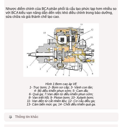
Nhược điểm chính của BCA phân phối là cấu tạo phức tạp hơn nhiều so
với BCA kiểu vạn năng dẫn đến việc khó điều chỉnh trong bảo dưỡng,
sửa chữa và giá thành chế tạo cao.
Hình 1:Bơm cao áp VE
1- Trục bơm; 2- Bơm sơ cấp; 3- Vành con lăn;
4- Bộ điều khiển phun sớm; 5- Cam đĩa;
6- Quả ga; 7-Van điện từ điều khiển phun sớm;
8- Van triệt hồi; 9- Piston bơm; 10- Xylanh bơm;
11- Van điện từ cắt nhiên liệu; 12- Cơ cấu điều ga;
13- Cảm biến mức ga; 14- Chốt điều khiển quả ga.
Thông tin khác