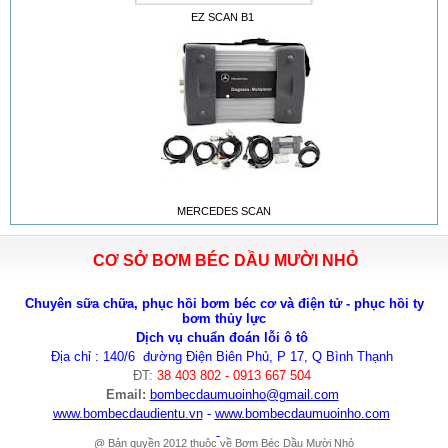
EZ SCAN B1
MERCEDES SCAN
CƠ SỞ BƠM BÉC DẦU MƯỜI NHỎ
Chuyên sữa chữa, phục hồi bơm béc cơ và điện tử - phục hồi ty
bơm thủy lực
Dịch vụ chuẩn đoán lỗi ô tô
Địa chỉ : 140/6 đường Điện Biên Phủ, P 17, Q Bình Thạnh
ĐT:
38 403 802 - 0913 667 504
Email:
bombecdaumuoinho
@gmail.com
www.bombecdaudientu.vn
-
www.bombecdaumuoinho.com
@ Bản quyền 2012 thuộc về Bơm Béc Dầu Mười Nhỏ