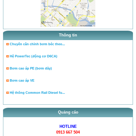
tra ty, béc của bơm theo tai l...
tra ty, béc của bơm theo tai l...
cân lưu lượng bơm theo tài liệ...
Thông tin
Chuyên cân chỉnh bơm béc theo...
Hệ PowerTec (động cơ D6CA)
Bơm cao áp PE (bơm dãy)
Bơm cao áp VE
Hệ thống Common Rail Diesel fu...
van điều áp trên ống rail
Quảng cáo
HOTLINE
0913 667 504