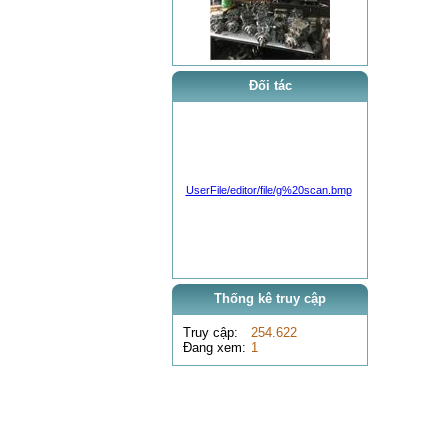
0 VNĐ
Đối tác
test xe máy đào Hyundai Robex 3600
UserFile/editor/file/g%20scan.bmp
0 VNĐ
xe nâng container
Thống kê truy cập
Truy cập:
254.622
Đang xem:
1