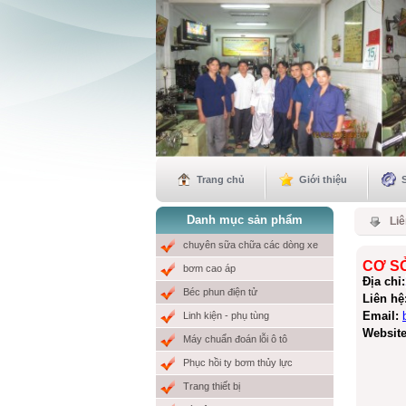
Trang chủ
Giới thiệu
Danh mục sản phẩm
Liê
chuyên sữa chữa các dòng xe
CƠ S
bơm cao áp
Địa chỉ:
Béc phun điện tử
Liên hệ
Email:
Linh kiện - phụ tùng
Website
Máy chuẩn đoán lỗi ô tô
Phục hồi ty bơm thủy lực
Cơ Sở MƯỞI NHỎ sẽ khai trương
vào ngày mùng 6 tết Quí Mão 2023.
Trang thiết bị