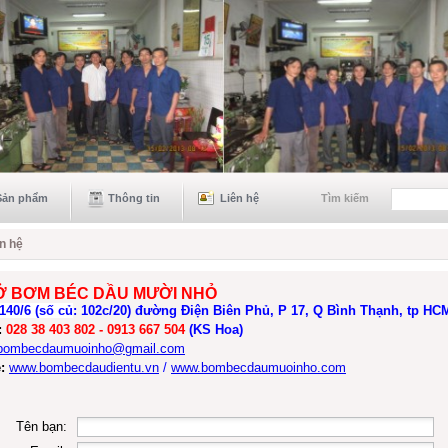
Sản phẩm
Thông tin
Liên hệ
Tìm kiếm
n hệ
Ở BƠM BÉC DẦU MƯỜI NHỎ
140/6 (số củ
:
102c/20) đường Điện Biên Phủ, P 17, Q Bình Thạnh, tp HC
:
028 38 403 802 -
0913 667 504
(KS Hoa)
bombecdaumuoinho
@gmail.com
:
www.bombecdaudientu.vn
/
www.bombecdaumuoinho.com
Tên bạn: