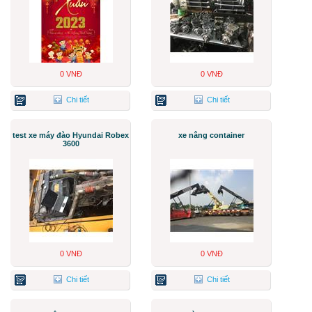
0 VNĐ
0 VNĐ
Chi tiết
Chi tiết
test xe máy đào Hyundai Robex
xe nâng container
3600
0 VNĐ
0 VNĐ
Chi tiết
Chi tiết