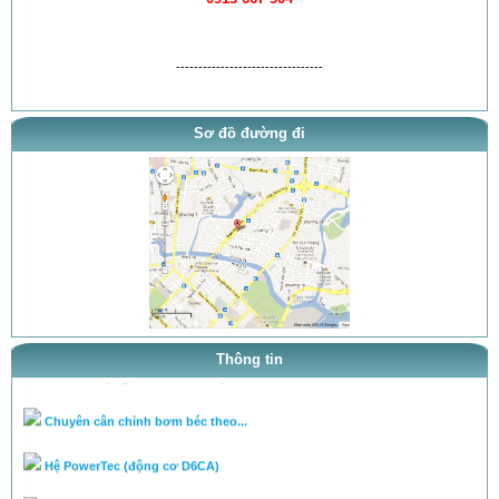
---------------------------------
Sơ đồ đường đi
thông báo khai trương
tra ty, béc của bơm theo tai l...
tra ty, béc của bơm theo tai l...
Thông tin
cân lưu lượng bơm theo tài liệ...
Chuyên cân chỉnh bơm béc theo...
Hệ PowerTec (động cơ D6CA)
Bơm cao áp PE (bơm dãy)