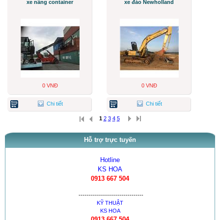
xe nâng container
xe đào Newholland
0 VNĐ
0 VNĐ
Chi tiết
Chi tiết
1
2
3
4
5
Hỗ trợ trực tuyến
Hotline
KS HOA
0913 667 504
---------------------------------
KỸ THUẬT
KS HOA
0913 667 504