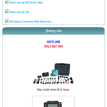
Bơm cao áp VE
Hệ thống Common Rail Diesel fu...
van điều áp trên ống rail
Quảng cáo
HOTLINE
0913 667 504
Máy chuẩn đoán lỗi
G Scan