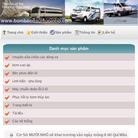
Trang chủ
Giới thiệu
Sản phẩm
Thông tin
Liên hệ
Danh mục sản phẩm
chuyên sữa chữa các dòng xe
bơm cao áp
Béc phun điện tử
Linh kiện - phụ tùng
Máy chuẩn đoán lỗi ô tô
Phục hồi ty bơm thủy lực
Trang thiết bị
Tài liệu
Các hệ thống
Cơ Sở MƯỞI NHỎ sẽ khai trương vào ngày mùng 6 tết Quí Mão