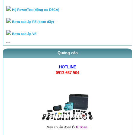
Hệ PowerTec (động cơ D6CA)
Bơm cao áp PE (bơm dãy)
Bơm cao áp VE
Hệ thống Common Rail Diesel fu...
Quảng cáo
van điều áp trên ống rail
HOTLINE
0913 667 504
Máy chuẩn đoán lỗi
G Scan