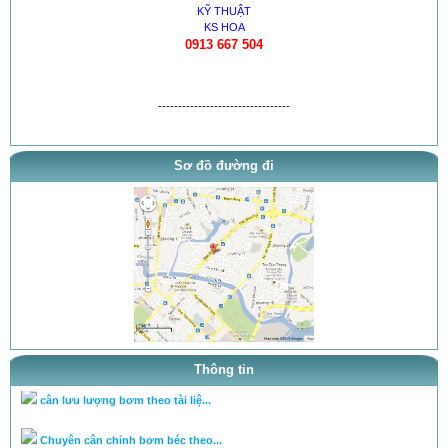
KỸ THUẬT
KS HOA
0913 667 504
---------------------------------
Sơ đồ đường đi
thông báo khai trương
tra ty, béc của bơm theo tai l...
tra ty, béc của bơm theo tai l...
Thông tin
cân lưu lượng bơm theo tài liệ...
Chuyên cân chỉnh bơm béc theo...