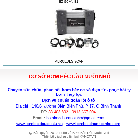
EZ SCAN B1
MERCEDES SCAN
CƠ SỞ BƠM BÉC DẦU MƯỜI NHỎ
Chuyên sữa chữa, phục hồi bơm béc cơ và điện tử - phục hồi ty
bơm thủy lực
Dịch vụ chuẩn đoán lỗi ô tô
Địa chỉ : 140/6 đường Điện Biên Phủ, P 17, Q Bình Thạnh
ĐT:
38 403 802 - 0913 667 504
Email:
bombecdaumuoinho
@gmail.com
www.bombecdaudientu.vn
-
www.bombecdaumuoinho.com
@ Bản quyền 2012 thuộc về Bơm Béc Dầu Mười Nhỏ
Thiết kế và phát triển bởi
XVNET.VN