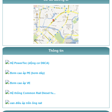
thông báo khai trương
tra ty, béc của bơm theo tai l...
tra ty, béc của bơm theo tai l...
cân lưu lượng bơm theo tài liệ...
Chuyên cân chỉnh bơm béc theo...
Thông tin
Hệ PowerTec (động cơ D6CA)
Bơm cao áp PE (bơm dãy)
Bơm cao áp VE
Hệ thống Common Rail Diesel fu...
van điều áp trên ống rail