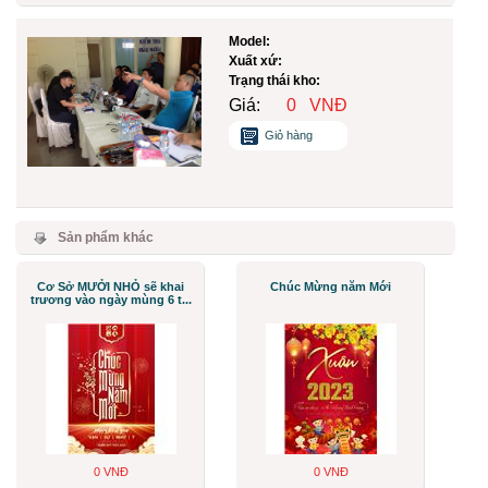
Model:
Xuất xứ:
Trạng thái kho:
Giá:
0
VNĐ
Giỏ hàng
Sản phẩm khác
Cơ Sở MƯỞI NHỎ sẽ khai
Chúc Mừng năm Mới
trương vào ngày mùng 6 t...
0 VNĐ
0 VNĐ