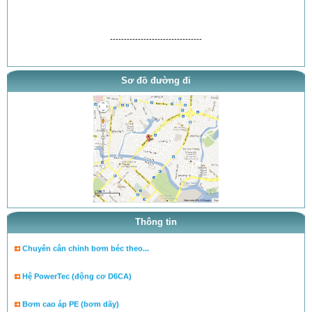
---------------------------------
Sơ đồ đường đi
thông báo khai trương
tra ty, béc của bơm theo tai l...
tra ty, béc của bơm theo tai l...
cân lưu lượng bơm theo tài liệ...
Thông tin
Chuyên cân chỉnh bơm béc theo...
Hệ PowerTec (động cơ D6CA)
Bơm cao áp PE (bơm dãy)