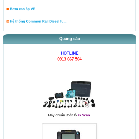
Bơm cao áp VE
Hệ thống Common Rail Diesel fu...
van điều áp trên ống rail
Quảng cáo
HOTLINE
0913 667 504
Máy chuẩn đoán lỗi
G Scan