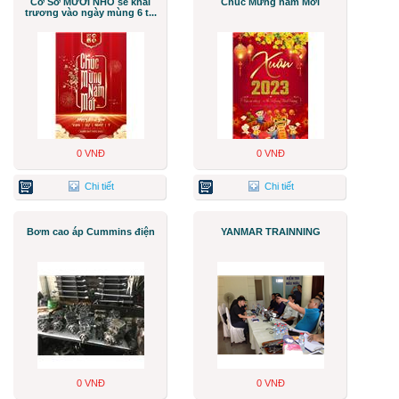
Cơ Sở MƯỞI NHỎ sẽ khai
Chúc Mừng năm Mới
trương vào ngày mùng 6 t...
0 VNĐ
0 VNĐ
Chi tiết
Chi tiết
Bơm cao áp Cummins điện
YANMAR TRAINNING
0 VNĐ
0 VNĐ