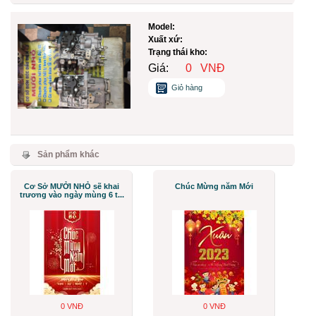
Model:
Xuất xứ:
Trạng thái kho:
Giá:
0
VNĐ
Giỏ hàng
Sản phẩm khác
Cơ Sở MƯỞI NHỎ sẽ khai
Chúc Mừng năm Mới
trương vào ngày mùng 6 t...
0 VNĐ
0 VNĐ