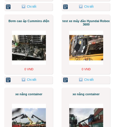
Chi tiết
Chi tiết
Bơm cao áp Cummins điện
test xe máy đào Hyundai Robex
3600
0 VNĐ
0 VNĐ
Chi tiết
Chi tiết
xe nâng container
xe nâng container