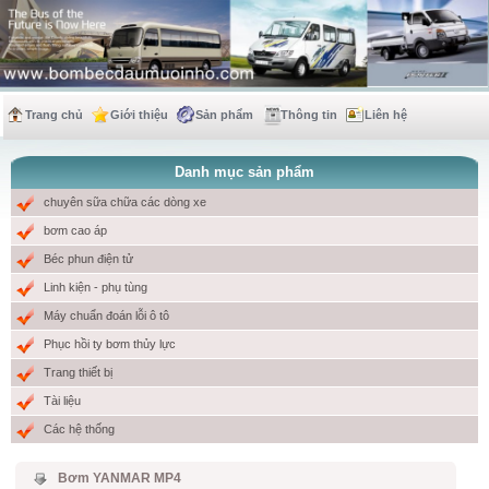
Trang chủ
Giới thiệu
Sản phẩm
Thông tin
Liên hệ
Danh mục sản phẩm
chuyên sữa chữa các dòng xe
bơm cao áp
Béc phun điện tử
Linh kiện - phụ tùng
Máy chuẩn đoán lỗi ô tô
Phục hồi ty bơm thủy lực
Trang thiết bị
Tài liệu
Các hệ thống
Bơm YANMAR MP4