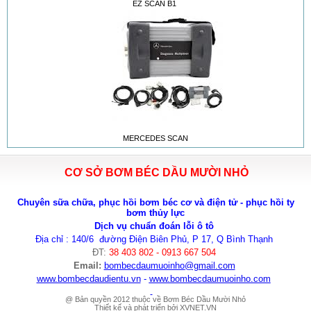
EZ SCAN B1
MERCEDES SCAN
CƠ SỞ BƠM BÉC DẦU MƯỜI NHỎ
Chuyên sữa chữa, phục hồi bơm béc cơ và điện tử - phục hồi ty
bơm thủy lực
Dịch vụ chuẩn đoán lỗi ô tô
Địa chỉ : 140/6 đường Điện Biên Phủ, P 17, Q Bình Thạnh
ĐT:
38 403 802 - 0913 667 504
Email:
bombecdaumuoinho
@gmail.com
www.bombecdaudientu.vn
-
www.bombecdaumuoinho.com
@ Bản quyền 2012 thuộc về Bơm Béc Dầu Mười Nhỏ
Thiết kế và phát triển bởi
XVNET.VN