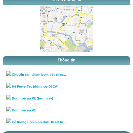
thông báo khai trương
tra ty, béc của bơm theo tai l...
tra ty, béc của bơm theo tai l...
cân lưu lượng bơm theo tài liệ...
Thông tin
Chuyên cân chỉnh bơm béc theo...
Hệ PowerTec (động cơ D6CA)
Bơm cao áp PE (bơm dãy)
Bơm cao áp VE
Hệ thống Common Rail Diesel fu...
van điều áp trên ống rail