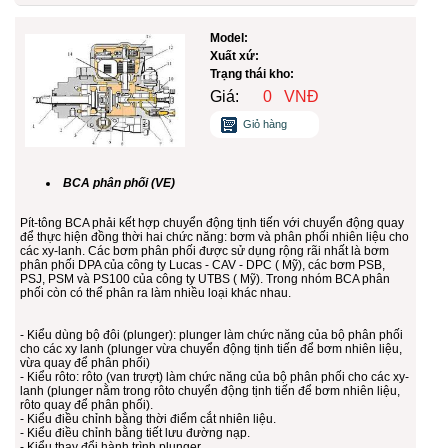
Model:
Xuất xứ:
Trạng thái kho:
Giá:
0
VNĐ
Giỏ hàng
BCA phân phối (VE)
Pít-tông BCA phải kết hợp chuyển động tịnh tiến với chuyển động quay
để thực hiện đồng thời hai chức năng: bơm và phân phối nhiên liệu cho
các xy-lanh. Các bơm phân phối được sử dụng rộng rãi nhất là bơm
phân phối DPA của công ty Lucas - CAV - DPC ( Mỹ), các bơm PSB,
PSJ, PSM và PS100 của công ty UTBS ( Mỹ). Trong nhóm BCA phân
phối còn có thể phân ra làm nhiều loại khác nhau.
- Kiểu dùng bộ đôi (plunger): plunger làm chức năng của bộ phân phối
cho các xy lanh (plunger vừa chuyển động tịnh tiến để bơm nhiên liệu,
vừa quay để phân phối)
- Kiểu rôto: rôto (van trượt) làm chức năng của bộ phân phối cho các xy-
lanh (plunger nằm trong rôto chuyển động tịnh tiến để bơm nhiên liệu,
rôto quay để phân phối).
- Kiểu điều chỉnh bằng thời điểm cắt nhiên liệu.
- Kiểu điều chỉnh bằng tiết lưu đường nạp.
- Kiểu thay đổi hành trình plunger.