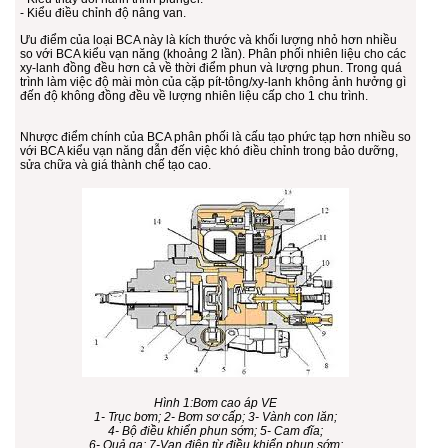
- Kiểu điều chỉnh độ nâng van.
Ưu điểm của loại BCA này là kích thước và khối lượng nhỏ hơn nhiều
so với BCA kiểu vạn năng (khoảng 2 lần). Phân phối nhiên liệu cho các
xy-lanh đồng đều hơn cả về thời điểm phun và lượng phun. Trong quá
trình làm việc độ mài mòn của cặp pít-tông/xy-lanh không ảnh hưởng gì
đến độ không đồng đều về lượng nhiên liệu cấp cho 1 chu trình.
Nhược điểm chính của BCA phân phối là cấu tạo phức tạp hơn nhiều so
với BCA kiểu vạn năng dẫn đến việc khó điều chỉnh trong bảo dưỡng,
sửa chữa và giá thành chế tạo cao.
Hình 1:Bơm cao áp VE
1- Trục bơm; 2- Bơm sơ cấp; 3- Vành con lăn;
4- Bộ điều khiển phun sớm; 5- Cam đĩa;
6- Quả ga; 7-Van điện từ điều khiển phun sớm;