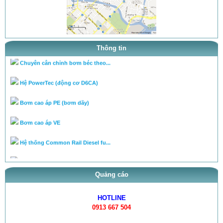
tra ty, béc của bơm theo tai l...
cân lưu lượng bơm theo tài liệ...
Thông tin
Chuyên cân chỉnh bơm béc theo...
Hệ PowerTec (động cơ D6CA)
Bơm cao áp PE (bơm dãy)
Bơm cao áp VE
Hệ thống Common Rail Diesel fu...
van điều áp trên ống rail
Quảng cáo
HOTLINE
0913 667 504