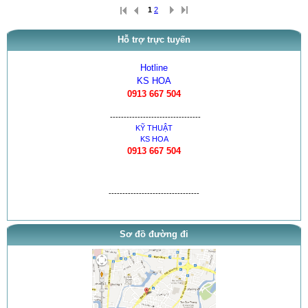
1
2
Hỗ trợ trực tuyến
Hotline
KS HOA
0913 667 504
---------------------------------
KỸ THUẬT
KS HOA
0913 667 504
---------------------------------
Sơ đồ đường đi
thông báo khai trương
tra ty, béc của bơm theo tai l...