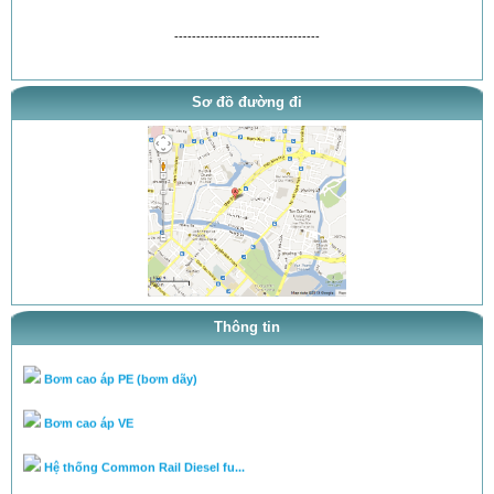
---------------------------------
thông báo khai trương
Sơ đồ đường đi
tra ty, béc của bơm theo tai l...
tra ty, béc của bơm theo tai l...
cân lưu lượng bơm theo tài liệ...
Chuyên cân chỉnh bơm béc theo...
Hệ PowerTec (động cơ D6CA)
Thông tin
Bơm cao áp PE (bơm dãy)
Bơm cao áp VE
Hệ thống Common Rail Diesel fu...