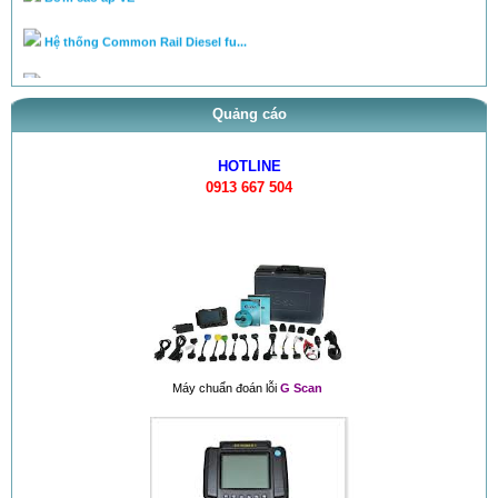
Hệ thống Common Rail Diesel fu...
van điều áp trên ống rail
Quảng cáo
HOTLINE
0913 667 504
Máy chuẩn đoán lỗi
G Scan