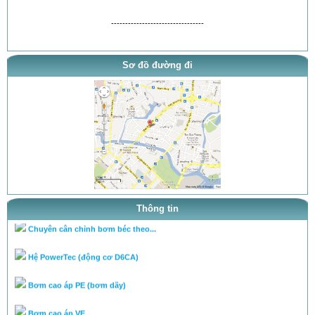
---------------------------------
Sơ đồ đường đi
thông báo khai trương
tra ty, béc của bơm theo tai l...
tra ty, béc của bơm theo tai l...
cân lưu lượng bơm theo tài liệ...
Thông tin
Chuyên cân chỉnh bơm béc theo...
Hệ PowerTec (động cơ D6CA)
Bơm cao áp PE (bơm dãy)
Bơm cao áp VE