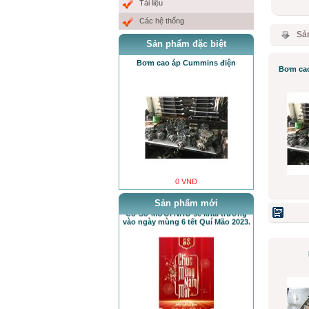
Tài liệu
Các hệ thống
Sả
Sản phẩm đặc biệt
Bơm cao áp Cummins điện
Bơm cao
0 VNĐ
Cơ Sở MƯỞI NHỎ sẽ khai trương
Sản phẩm mới
vào ngày mùng 6 tết Quí Mão 2023.