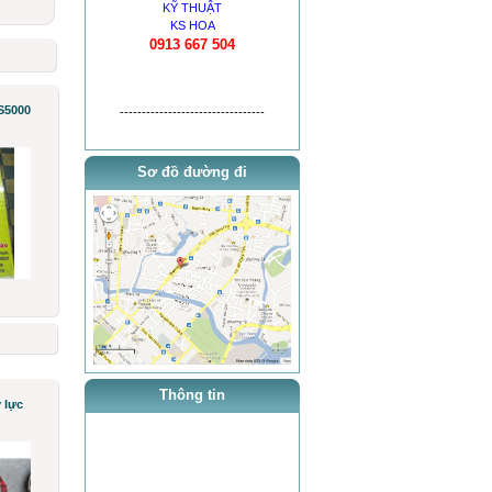
KỸ THUẬT
KS HOA
0913 667 504
S5000
---------------------------------
Sơ đồ đường đi
Thông tin
 lực