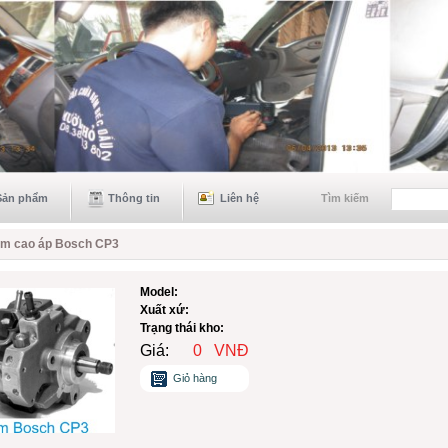
Sản phẩm
Thông tin
Liên hệ
Tìm kiếm
m cao áp Bosch CP3
Model:
Xuất xứ:
Trạng thái kho:
Giá:
0
VNĐ
Giỏ hàng