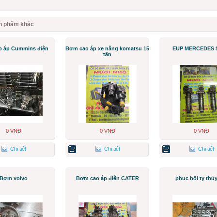
n phẩm khác
 áp Cummins điện
Bơm cao áp xe nâng komatsu 15
EUP MERCEDES 
tấn
0 VNĐ
0 VNĐ
0 VNĐ
Chi tiết
Chi tiết
Chi tiết
Bơm volvo
Bơm cao áp điện CATER
phục hồi ty thủy