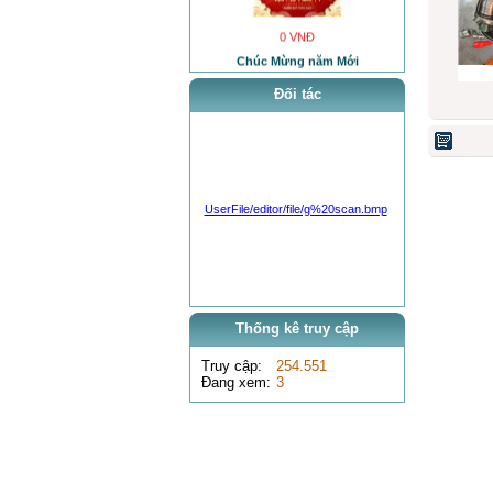
0 VNĐ
Chúc Mừng năm Mới
Đối tác
UserFile/editor/file/g%20scan.bmp
0 VNĐ
Bơm cao áp Cummins điện
Thống kê truy cập
Truy cập:
254.551
Đang xem:
3
0 VNĐ
test xe máy đào Hyundai Robex 3600