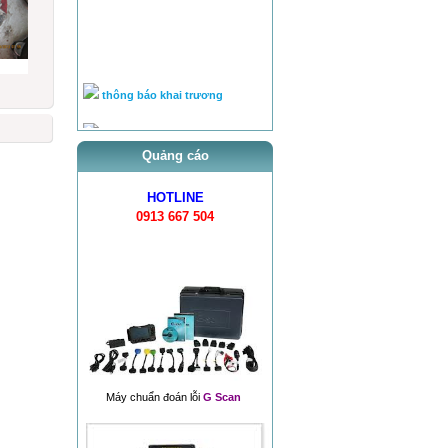
thông báo khai trương
tra ty, béc của bơm theo tai l...
tra ty, béc của bơm theo tai l...
Quảng cáo
cân lưu lượng bơm theo tài
HOTLINE
liệ...
0913 667 504
Chuyên cân chỉnh bơm béc
theo...
Hệ PowerTec (động cơ D6CA)
Bơm cao áp PE (bơm dãy)
Bơm cao áp VE
Hệ thống Common Rail Diesel
Máy chuẩn đoán lỗi
G Scan
fu...
van điều áp trên ống rail