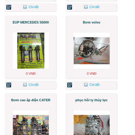
Chi tiết
Chi tiết
EUP MERCEDES S5000
Bơm volvo
0 VNĐ
0 VNĐ
Chi tiết
Chi tiết
Bơm cao áp điện CATER
phục hồi ty thủy lực