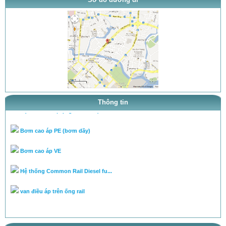
thông báo khai trương
tra ty, béc của bơm theo tai l...
tra ty, béc của bơm theo tai l...
cân lưu lượng bơm theo tài liệ...
Chuyên cân chỉnh bơm béc theo...
Thông tin
Hệ PowerTec (động cơ D6CA)
Bơm cao áp PE (bơm dãy)
Bơm cao áp VE
Hệ thống Common Rail Diesel fu...
van điều áp trên ống rail