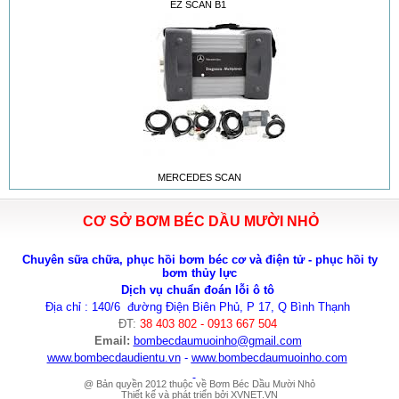
EZ SCAN B1
MERCEDES SCAN
CƠ SỞ BƠM BÉC DẦU MƯỜI NHỎ
Chuyên sữa chữa, phục hồi bơm béc cơ và điện tử - phục hồi ty
bơm thủy lực
Dịch vụ chuẩn đoán lỗi ô tô
Địa chỉ : 140/6 đường Điện Biên Phủ, P 17, Q Bình Thạnh
ĐT:
38 403 802 - 0913 667 504
Email:
bombecdaumuoinho
@gmail.com
www.bombecdaudientu.vn
-
www.bombecdaumuoinho.com
@ Bản quyền 2012 thuộc về Bơm Béc Dầu Mười Nhỏ
Thiết kế và phát triển bởi
XVNET.VN